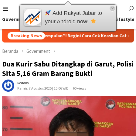
Loncat
Menu
×
ke
Add Rakyat Jabar to
Mobile
konten
Government
Other
Business
Fakta Unik
Lifestyle
your Android now!
bil Bekas “Dempulan”! Begini Cara Cek Keaslian Cat mobil den
Breaking News
Beranda
Government
Dua Kurir Sabu Ditangkap di Garut, Polisi
Sita 5,16 Gram Barang Bukti
Redaksi
Kamis, 7 Agustus 2025 | 15:06 WIB
60 views